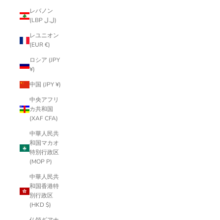
レバノン
(LBP ل.ل)
レユニオン
(EUR €)
ロシア (JPY
¥)
中国 (JPY ¥)
中央アフリ
カ共和国
(XAF CFA)
中華人民共
和国マカオ
特別行政区
(MOP P)
中華人民共
和国香港特
別行政区
(HKD $)