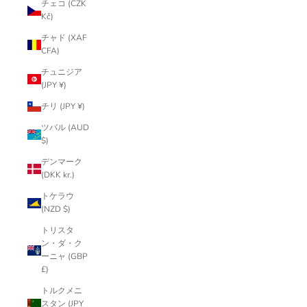
チェコ (CZK
Kč)
チャド (XAF
CFA)
チュニジア
(JPY ¥)
チリ (JPY ¥)
ツバル (AUD
$)
デンマーク
(DKK kr.)
トケラウ
(NZD $)
トリスタ
ン・ダ・ク
ーニャ (GBP
£)
トルクメニ
スタン (JPY