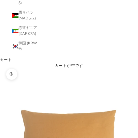
$)
西サハラ
(MAD د.م.)
赤道ギニア
(XAF CFA)
韓国 (KRW
₩)
カート
カートが空です
ズームイン