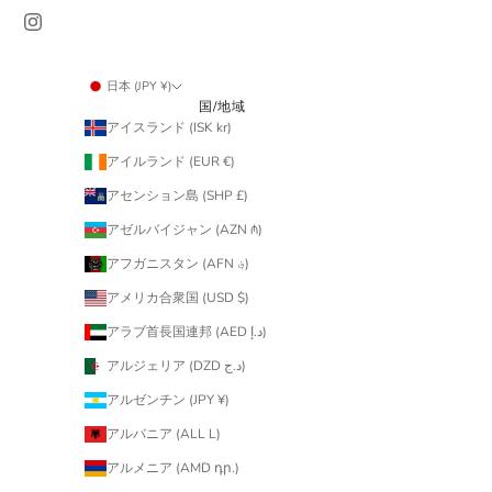
日本 (JPY ¥)
国/地域
アイスランド (ISK kr)
アイルランド (EUR €)
アセンション島 (SHP £)
アゼルバイジャン (AZN ₼)
アフガニスタン (AFN ؋)
アメリカ合衆国 (USD $)
アラブ首長国連邦 (AED د.إ)
アルジェリア (DZD د.ج)
アルゼンチン (JPY ¥)
アルバニア (ALL L)
アルメニア (AMD դր.)