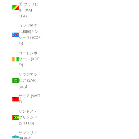
国(ブラザビ
ル) (XAF
CFA)
コンゴ民主
共和国(キン
シャサ) (CDF
Fr)
コートジボ
ワール (XOF
Fr)
サウジアラ
ビア (SAR
ر.س)
サモア (WST
T)
サントメ・
プリンシペ
(STD Db)
サンマリノ
(EUR €)