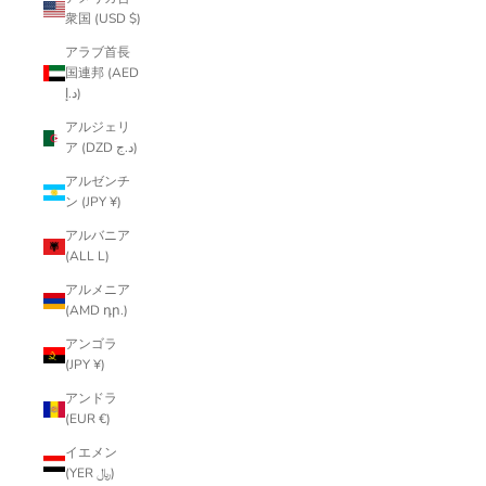
衆国 (USD $)
アラブ首長
国連邦 (AED
د.إ)
アルジェリ
ア (DZD د.ج)
アルゼンチ
ン (JPY ¥)
アルバニア
(ALL L)
アルメニア
(AMD դր.)
アンゴラ
(JPY ¥)
アンドラ
(EUR €)
イエメン
(YER ﷼)