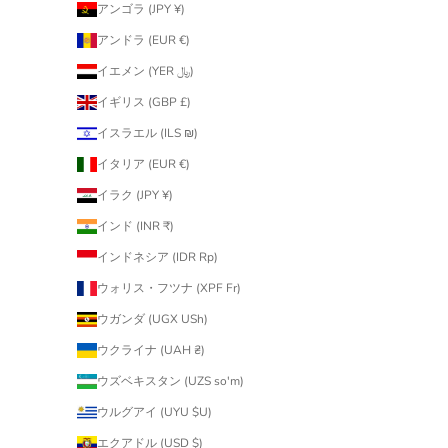
アンゴラ (JPY ¥)
アンドラ (EUR €)
イエメン (YER ﷼)
イギリス (GBP £)
イスラエル (ILS ₪)
イタリア (EUR €)
イラク (JPY ¥)
インド (INR ₹)
インドネシア (IDR Rp)
ウォリス・フツナ (XPF Fr)
ウガンダ (UGX USh)
ウクライナ (UAH ₴)
ウズベキスタン (UZS so'm)
ウルグアイ (UYU $U)
エクアドル (USD $)