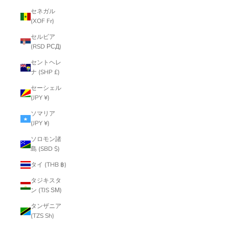
セネガル
(XOF Fr)
セルビア
(RSD РСД)
セントヘレ
ナ (SHP £)
セーシェル
(JPY ¥)
ソマリア
(JPY ¥)
ソロモン諸
島 (SBD $)
タイ (THB ฿)
タジキスタ
ン (TJS ЅМ)
タンザニア
(TZS Sh)