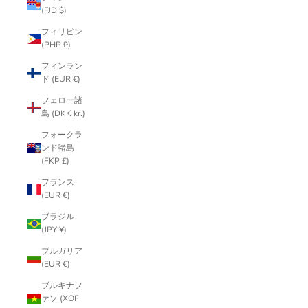
(FJD $)
フィリピン
(PHP ₱)
フィンラン
ド (EUR €)
フェロー諸
島 (DKK kr.)
フォークラ
ンド諸島
(FKP £)
フランス
(EUR €)
ブラジル
(JPY ¥)
ブルガリア
(EUR €)
ブルキナフ
ァソ (XOF