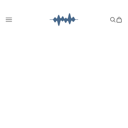
コンテンツへスキップ
Mystify
メニュー
検索
カート
home
awesome
series
kojirase curry
kojirase
kitchen tools
Home & Field