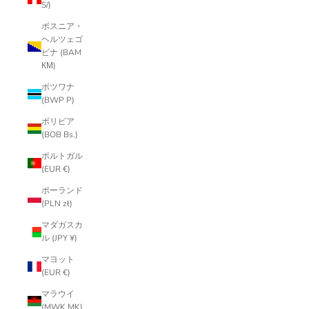
S/)
ボスニア・
ヘルツェゴ
ビナ (BAM
КМ)
ボツワナ
(BWP P)
ボリビア
(BOB Bs.)
ポルトガル
(EUR €)
ポーランド
(PLN zł)
マダガスカ
ル (JPY ¥)
マヨット
(EUR €)
マラウイ
(MWK MK)