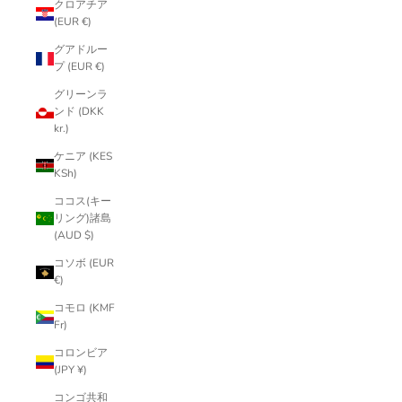
クロアチア
(EUR €)
グアドルー
プ (EUR €)
グリーンラ
ンド (DKK
kr.)
ケニア (KES
KSh)
ココス(キー
リング)諸島
(AUD $)
コソボ (EUR
€)
コモロ (KMF
Fr)
コロンビア
(JPY ¥)
コンゴ共和