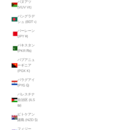
バヌアツ
(VUV Vt)
バングラデ
シュ (BDT ৳)
バーレーン
(JPY ¥)
パキスタン
(PKR ₨)
パプアニュ
ーギニア
(PGK K)
パラグアイ
(PYG ₲)
パレスチナ
自治区 (ILS
₪)
ピトケアン
諸島 (NZD $)
フィジー