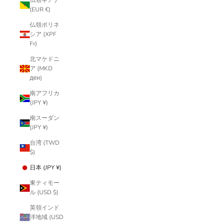
仏領ギアナ
(EUR €)
仏領ポリネ
シア (XPF
Fr)
北マケドニ
ア (MKD
ден)
南アフリカ
(JPY ¥)
南スーダン
(JPY ¥)
台湾 (TWD
$)
日本 (JPY ¥)
東ティモー
ル (USD $)
英領インド
洋地域 (USD