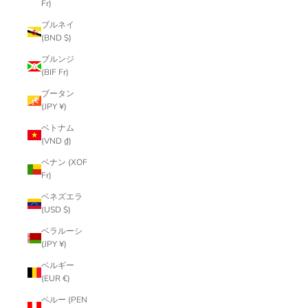
Fr)
ブルネイ
(BND $)
ブルンジ
(BIF Fr)
ブータン
(JPY ¥)
ベトナム
(VND ₫)
ベナン (XOF
Fr)
ベネズエラ
(USD $)
ベラルーシ
(JPY ¥)
ベルギー
(EUR €)
ペルー (PEN