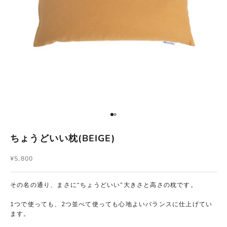
I18n Error: Missing interpolation value 
I18n Error: Missing interpolation valu
ちょうどいい枕(BEIGE)
セール価格
¥5,800
その名の通り、まさに“ちょうどいい”大きさと高さの枕です。
1つで使っても、2つ並べて使っても心地よいバランスに仕上げてい
ます。