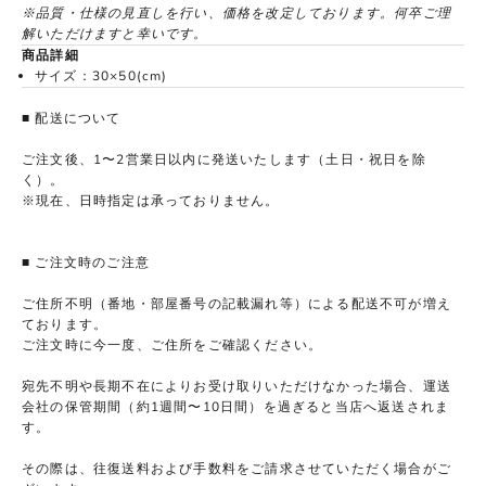
※品質・仕様の見直しを行い、価格を改定しております。何卒ご理
解いただけますと幸いです。
商品詳細
サイズ：30
×
50(cm)
■ 配送について
ご注文後、1〜2営業日以内に発送いたします（土日・祝日を除
く）。
※現在、日時指定は承っておりません。
■ ご注文時のご注意
ご住所不明（番地・部屋番号の記載漏れ等）による配送不可が増え
ております。
ご注文時に今一度、ご住所をご確認ください。
宛先不明や長期不在によりお受け取りいただけなかった場合、運送
会社の保管期間（約1週間〜10日間）を過ぎると当店へ返送されま
す。
その際は、往復送料および手数料をご請求させていただく場合がご