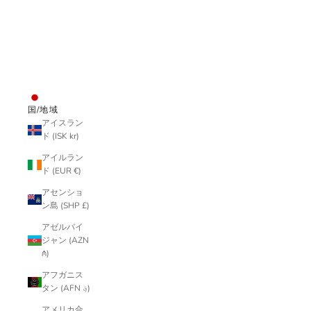
wear
all
ログイン
JPY ¥
国/地域
アイスラン
ド (ISK kr)
アイルラン
ド (EUR €)
アセンショ
ン島 (SHP £)
アゼルバイ
ジャン (AZN
₼)
アフガニス
タン (AFN ؋)
アメリカ合