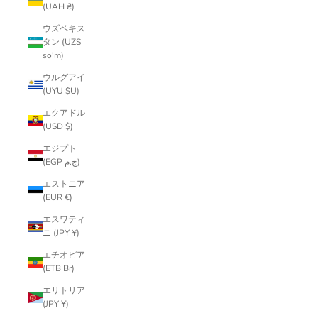
(UAH ₴)
ウズベキス
タン (UZS
so'm)
ウルグアイ
(UYU $U)
エクアドル
(USD $)
エジプト
(EGP ج.م)
エストニア
(EUR €)
エスワティ
ニ (JPY ¥)
エチオピア
(ETB Br)
エリトリア
(JPY ¥)