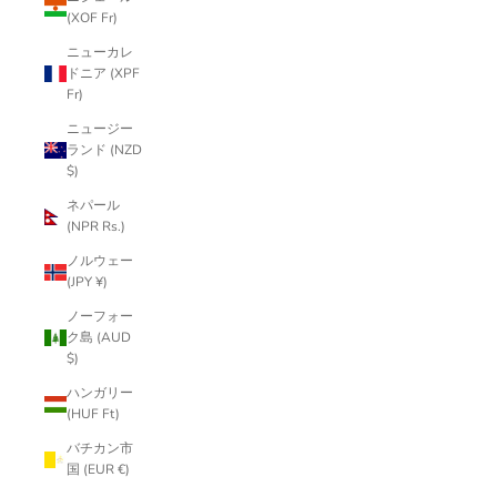
(XOF Fr)
ニューカレ
ドニア (XPF
Fr)
ニュージー
ランド (NZD
$)
ネパール
(NPR Rs.)
ノルウェー
(JPY ¥)
ノーフォー
ク島 (AUD
$)
ハンガリー
(HUF Ft)
バチカン市
国 (EUR €)