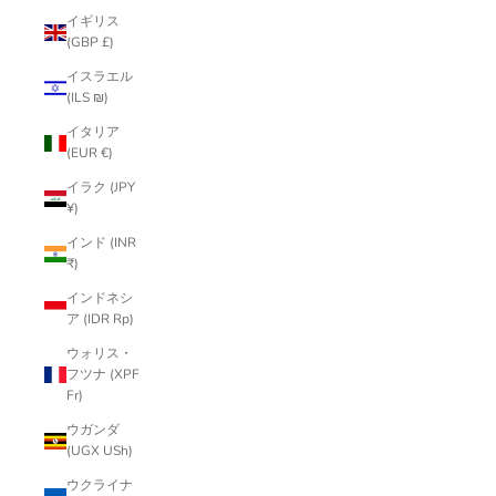
イギリス
(GBP £)
イスラエル
(ILS ₪)
イタリア
(EUR €)
イラク (JPY
¥)
インド (INR
₹)
インドネシ
ア (IDR Rp)
ウォリス・
フツナ (XPF
Fr)
ウガンダ
(UGX USh)
ウクライナ